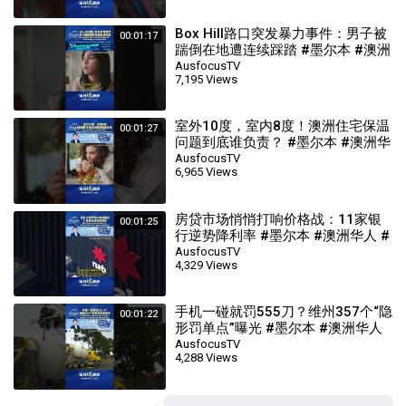
Box Hill路口突发暴力事件：男子被
00:01:17
踹倒在地遭连续踩踏 #墨尔本 #澳洲
华人 #澳洲生活 #australia #每日说
AusfocusTV
7,195 Views
澳洲
室外10度，室内8度！澳洲住宅保温
00:01:27
问题到底谁负责？ #墨尔本 #澳洲华
人 #澳洲生活 #australia #每日说澳
AusfocusTV
6,965 Views
洲
房贷市场悄悄打响价格战：11家银
00:01:25
行逆势降利率 #墨尔本 #澳洲华人 #
澳洲生活 #australia #每日说澳洲
AusfocusTV
4,329 Views
手机一碰就罚555刀？维州357个“隐
00:01:22
形罚单点”曝光 #墨尔本 #澳洲华人
#澳洲生活 #australia #每日说澳洲
AusfocusTV
4,288 Views