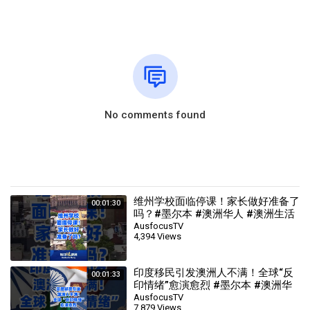
No comments found
维州学校面临停课！家长做好准备了
00:01:30
吗？#墨尔本 #澳洲华人 #澳洲生活
#australia #每日说澳洲
AusfocusTV
4,394 Views
印度移民引发澳洲人不满！全球“反
00:01:33
印情绪”愈演愈烈 #墨尔本 #澳洲华
人 #澳洲生活 #australia #每日说澳
AusfocusTV
7,879 Views
洲