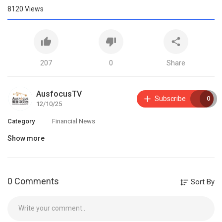
8120
Views
207
0
Share
AusfocusTV
Subscribe
0
12/10/25
Category
Financial News
Show more
0 Comments
Sort By