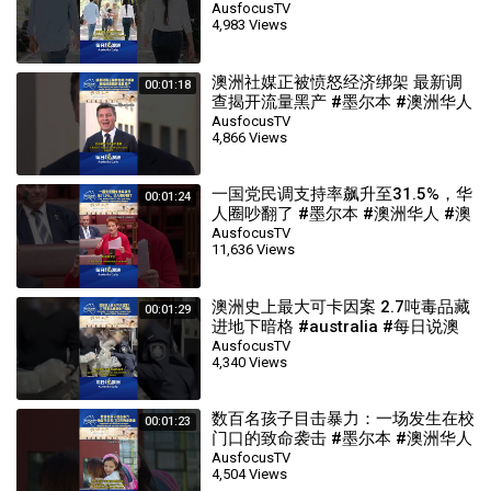
#australia #每日说澳洲
AusfocusTV
4,983 Views
澳洲社媒正被愤怒经济绑架 最新调
00:01:18
查揭开流量黑产 #墨尔本 #澳洲华人
#澳洲生活 #australia #每日说澳洲
AusfocusTV
4,866 Views
一国党民调支持率飙升至31.5%，华
00:01:24
人圈吵翻了 #墨尔本 #澳洲华人 #澳
洲生活 #australia #每日说澳洲
AusfocusTV
11,636 Views
澳洲史上最大可卡因案 2.7吨毒品藏
00:01:29
进地下暗格 #australia #每日说澳
洲 #澳洲华人 #澳洲生活 #墨尔本
AusfocusTV
4,340 Views
数百名孩子目击暴力：一场发生在校
00:01:23
门口的致命袭击 #墨尔本 #澳洲华人
#澳洲生活 #australia #每日说澳洲
AusfocusTV
4,504 Views