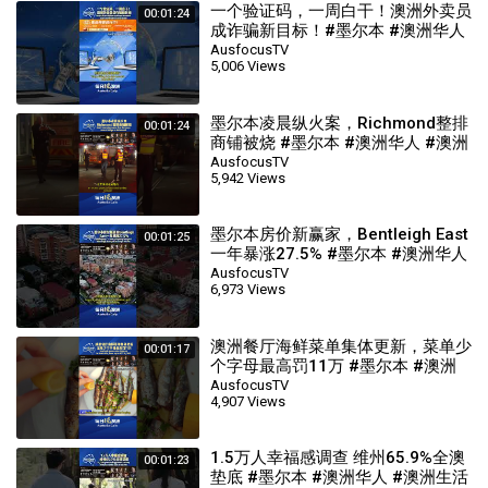
一个验证码，一周白干！澳洲外卖员
00:01:24
成诈骗新目标！#墨尔本 #澳洲华人
#澳洲生活 #australia #每日说澳洲
AusfocusTV
5,006 Views
墨尔本凌晨纵火案，Richmond整排
00:01:24
商铺被烧 #墨尔本 #澳洲华人 #澳洲
生活 #australia #每日说澳洲
AusfocusTV
5,942 Views
墨尔本房价新赢家，Bentleigh East
00:01:25
一年暴涨27.5% #墨尔本 #澳洲华人
#澳洲生活 #australia #每日说澳洲
AusfocusTV
6,973 Views
澳洲餐厅海鲜菜单集体更新，菜单少
00:01:17
个字母最高罚11万 #墨尔本 #澳洲
华人 #澳洲生活 #australia #每日说
AusfocusTV
4,907 Views
澳洲
1.5万人幸福感调查 维州65.9%全澳
00:01:23
垫底 #墨尔本 #澳洲华人 #澳洲生活