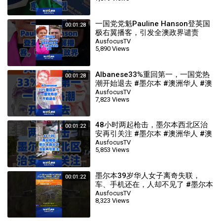
一国党党魁Pauline Hanson登英国
00:01:28
极右翼播客，引发全澳政界谴责
#australia #澳洲生活 #墨尔本 #澳
AusfocusTV
5,890 Views
洲华人 #每日说澳洲
Albanese33%重回第一，一国党热
00:01:28
潮开始退去 #墨尔本 #澳洲华人 #澳
洲生活 #australia #每日说澳洲
AusfocusTV
7,823 Views
48小时两起枪击，墨尔本西北区治
00:01:22
安再引关注 #墨尔本 #澳洲华人 #澳
洲生活 #australia #每日说澳洲
AusfocusTV
5,853 Views
墨尔本39岁华人女子离奇失联，
00:01:22
车、手机还在，人却不见了 #墨尔本
#澳洲华人 #澳洲生活 #australia #
AusfocusTV
8,323 Views
每日说澳洲